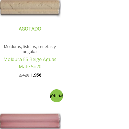
2,42€.
1,95€.
AGOTADO
Molduras, listelos, cenefas y
ángulos
Moldura ES Beige Aguas
Mate 5×20
2,42
€
1,95
€
El
El
¡Oferta!
precio
precio
original
actual
era:
es:
2,89€.
2,49€.