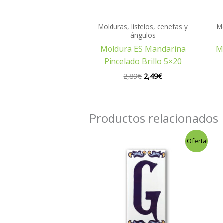
Molduras, listelos, cenefas y
Mo
ángulos
Moldura ES Mandarina
Mo
Pincelado Brillo 5×20
2,89
€
2,49
€
Productos relacionados
El
El
¡Oferta!
precio
precio
original
actual
era:
es:
1,60€.
1,20€.