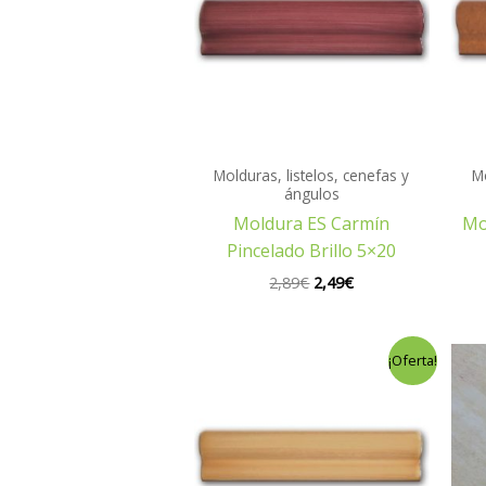
2,89€.
2,49€.
Molduras, listelos, cenefas y
Mo
ángulos
Moldura ES Carmín
Mo
Pincelado Brillo 5×20
2,89
€
2,49
€
El
El
¡Oferta!
precio
precio
original
actual
era:
es:
2,89€.
2,49€.