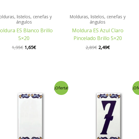
lduras, listelos, cenefas y
Molduras, listelos, cenefas y
ángulos
ángulos
ldura ES Blanco Brillo
Moldura ES Azul Claro
5×20
Pincelado Brillo 5×20
1,95
€
1,65
€
2,89
€
2,49
€
El
El
El
El
¡Oferta!
¡Of
precio
precio
precio
precio
original
actual
original
actual
era:
es:
era:
es:
1,60€.
1,20€.
1,60€.
1,20€.