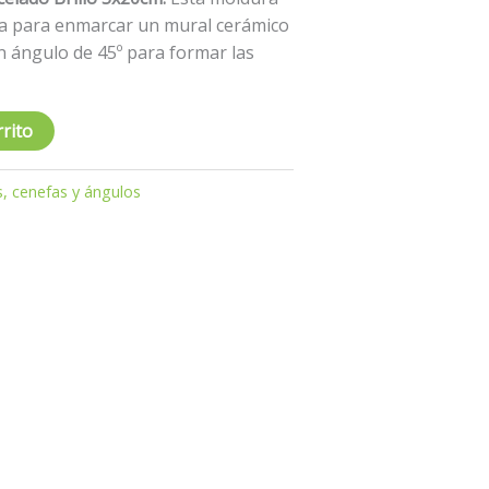
za para enmarcar un mural cerámico
n ángulo de 45º para formar las
rrito
s, cenefas y ángulos