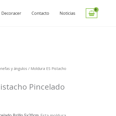
Decoracer
Contacto
Noticias
cenefas y ángulos
/ Moldura ES Pistacho
io
al
istacho Pincelado
€.
elado Brillo 5x20cm.
Esta moldura