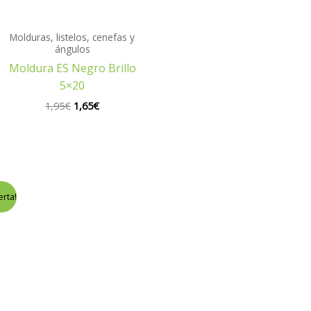
Molduras, listelos, cenefas y
ángulos
Moldura ES Negro Brillo
5×20
1,95
€
1,65
€
erta!