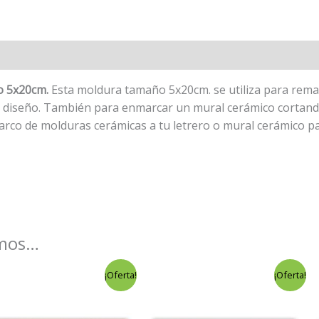
o 5x20cm.
Esta moldura tamaño 5x20cm. se utiliza para remat
 su diseño. También para enmarcar un mural cerámico cortan
arco de molduras cerámicas a tu letrero o mural cerámico pa
amos…
El
El
El
El
¡Oferta!
¡Oferta!
precio
precio
precio
precio
original
actual
original
actual
era:
es:
era:
es: