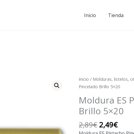
Inicio
Tienda
El
El
Moldura
Inicio
/
Molduras, listelos, 
precio
prec
ES
Pincelado Brillo 5×20
original
actu
Pistacho
Moldura ES P
era:
es:
Pincelado
2,89€.
2,49
Brillo 5×20
Brillo
5x20
2,89
€
2,49
€
cantidad
Moldura ES Pistacho Pinc