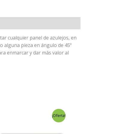
ar cualquier panel de azulejos, en
do alguna pieza en ángulo de 45º
ra enmarcar y dar más valor al
El
El
¡Oferta!
precio
precio
original
actual
era:
es: