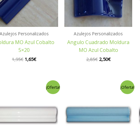
Azulejos Personalizados
Azulejos Personalizados
ldura MO Azul Cobalto
Angulo Cuadrado Moldura
5×20
MO Azul Cobalto
1,95
€
1,65
€
2,85
€
2,50
€
El
El
El
El
¡Oferta!
¡Oferta!
precio
precio
precio
precio
original
actual
original
actual
era:
es:
era:
es:
1,95€.
1,65€.
2,89€.
2,49€.