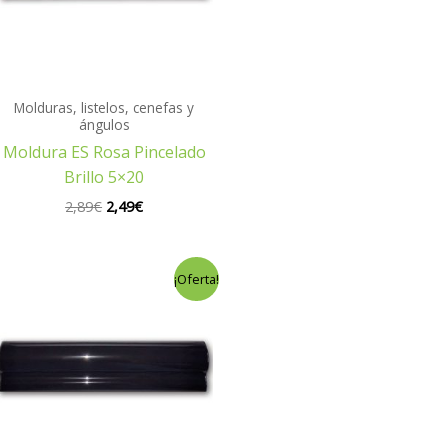
Molduras, listelos, cenefas y
ángulos
Moldura ES Rosa Pincelado
Brillo 5×20
2,89
€
2,49
€
El
El
¡Oferta!
precio
precio
original
actual
era:
es:
1,95€.
1,65€.