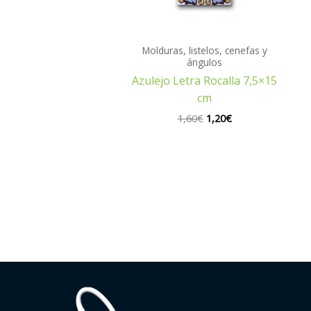
Molduras, listelos, cenefas y
ángulos
Azulejo Letra Rocalla 7,5×15
cm
1,60
€
1,20
€