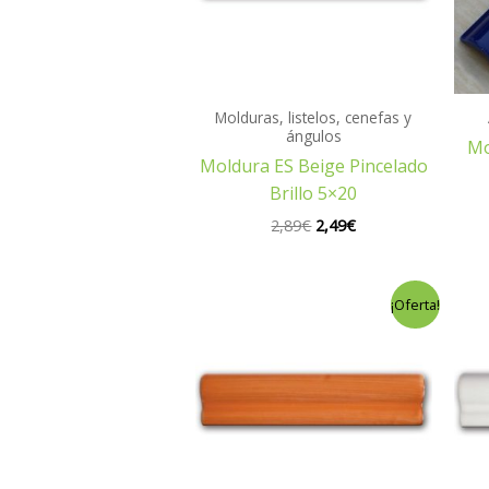
Molduras, listelos, cenefas y
ángulos
Mo
Moldura ES Beige Pincelado
Brillo 5×20
2,89
€
2,49
€
El
El
¡Oferta!
precio
precio
original
actual
era:
es:
2,89€.
2,49€.