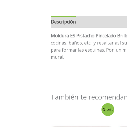
Descripción
Moldura ES Pistacho Pincelado Brill
cocinas, baños, etc. y resaltar así
para formar las esquinas. Pon un m
mural.
También te recomend
El
El
¡Oferta!
precio
precio
original
actual
era:
es: