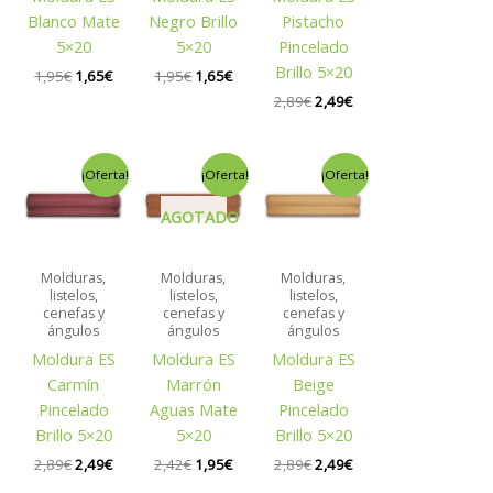
Blanco Mate
Negro Brillo
Pistacho
5×20
5×20
Pincelado
Brillo 5×20
1,95
€
1,65
€
1,95
€
1,65
€
2,89
€
2,49
€
El
El
El
El
El
El
¡Oferta!
¡Oferta!
¡Oferta!
precio
precio
precio
precio
precio
precio
original
actual
original
actual
original
actual
AGOTADO
era:
es:
era:
es:
era:
es:
2,89€.
2,49€.
2,42€.
1,95€.
2,89€.
2,49€.
Molduras,
Molduras,
Molduras,
listelos,
listelos,
listelos,
cenefas y
cenefas y
cenefas y
ángulos
ángulos
ángulos
Moldura ES
Moldura ES
Moldura ES
Carmín
Marrón
Beige
Pincelado
Aguas Mate
Pincelado
Brillo 5×20
5×20
Brillo 5×20
2,89
€
2,49
€
2,42
€
1,95
€
2,89
€
2,49
€