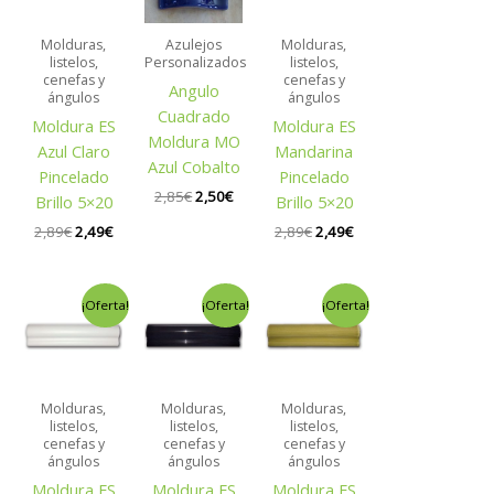
2,89€.
2,49€.
2,85€.
2,50€.
2,89€.
2,49€.
Molduras,
Azulejos
Molduras,
listelos,
Personalizados
listelos,
cenefas y
cenefas y
Angulo
ángulos
ángulos
Cuadrado
Moldura ES
Moldura ES
Moldura MO
Azul Claro
Mandarina
Azul Cobalto
Pincelado
Pincelado
2,85
€
2,50
€
Brillo 5×20
Brillo 5×20
2,89
€
2,49
€
2,89
€
2,49
€
El
El
El
El
El
El
¡Oferta!
¡Oferta!
¡Oferta!
precio
precio
precio
precio
precio
precio
original
actual
original
actual
original
actual
era:
es:
era:
es:
era:
es:
1,95€.
1,65€.
1,95€.
1,65€.
2,89€.
2,49€.
Molduras,
Molduras,
Molduras,
listelos,
listelos,
listelos,
cenefas y
cenefas y
cenefas y
ángulos
ángulos
ángulos
Moldura ES
Moldura ES
Moldura ES