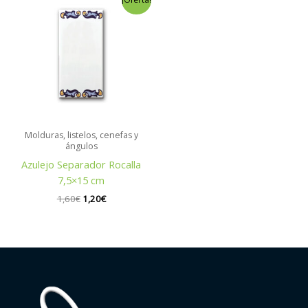
precio
precio
original
actual
era:
es:
1,60€.
1,20€.
Molduras, listelos, cenefas y
ángulos
Azulejo Separador Rocalla
7,5×15 cm
1,60
€
1,20
€