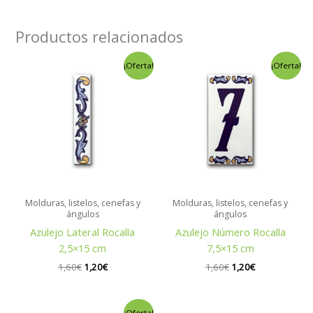
Productos relacionados
El
El
El
El
¡Oferta!
¡Oferta!
precio
precio
precio
precio
original
actual
original
actual
era:
es:
era:
es:
1,60€.
1,20€.
1,60€.
1,20€.
Molduras, listelos, cenefas y
Molduras, listelos, cenefas y
ángulos
ángulos
Azulejo Lateral Rocalla
Azulejo Número Rocalla
2,5×15 cm
7,5×15 cm
1,60
€
1,20
€
1,60
€
1,20
€
El
El
¡Oferta!