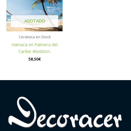
AGOTADO
Cerámica en Stock
Hamaca en Palmera del
Caribe 40x60cm.
58,50
€