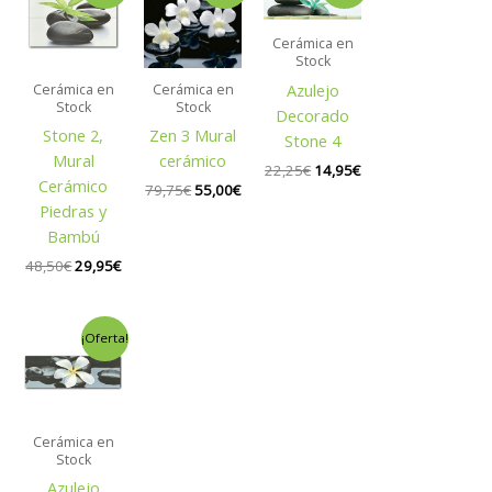
original
actual
original
actual
original
actual
era:
es:
era:
es:
era:
es:
Cerámica en
48,50€.
29,95€.
79,75€.
55,00€.
22,25€.
14,95€.
Stock
Azulejo
Cerámica en
Cerámica en
Stock
Stock
Decorado
Stone 2,
Zen 3 Mural
Stone 4
Mural
cerámico
22,25
€
14,95
€
Cerámico
79,75
€
55,00
€
Piedras y
Bambú
48,50
€
29,95
€
El
El
¡Oferta!
precio
precio
original
actual
era:
es:
22,25€.
14,95€.
Cerámica en
Stock
Azulejo