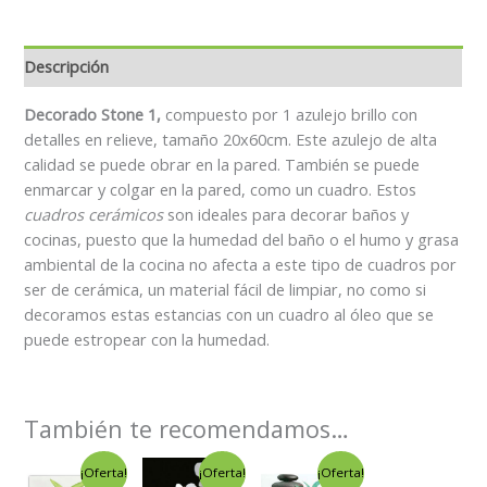
Descripción
Decorado Stone 1,
compuesto por 1 azulejo brillo con
detalles en relieve, tamaño 20x60cm. Este azulejo de alta
calidad se puede obrar en la pared. También se puede
enmarcar y colgar en la pared, como un cuadro. Estos
cuadros cerámicos
son ideales para decorar baños y
cocinas, puesto que la humedad del baño o el humo y grasa
ambiental de la cocina no afecta a este tipo de cuadros por
ser de cerámica, un material fácil de limpiar, no como si
decoramos estas estancias con un cuadro al óleo que se
puede estropear con la humedad.
También te recomendamos…
El
El
El
El
El
El
¡Oferta!
¡Oferta!
¡Oferta!
precio
precio
precio
precio
precio
precio