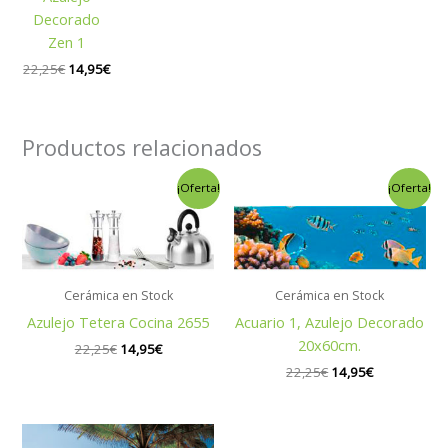
Decorado
Zen 1
22,25
€
14,95
€
Productos relacionados
El
El
El
El
¡Oferta!
¡Oferta!
precio
precio
precio
precio
original
actual
original
actual
era:
es:
era:
es:
22,25€.
14,95€.
22,25€.
14,95€.
Cerámica en Stock
Cerámica en Stock
Azulejo Tetera Cocina 2655
Acuario 1, Azulejo Decorado
20x60cm.
22,25
€
14,95
€
22,25
€
14,95
€