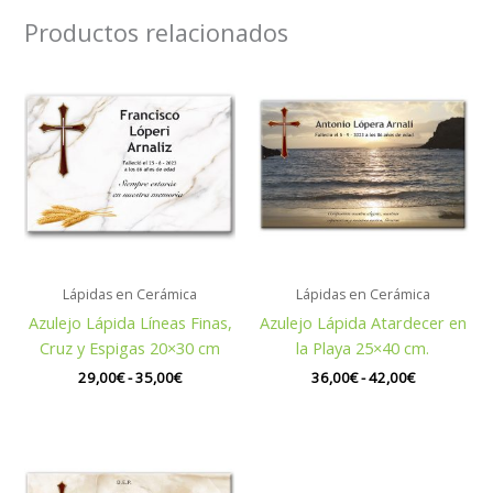
Productos relacionados
Rango
Rango
de
de
precios:
precios:
desde
desde
29,00€
36,00€
hasta
hasta
35,00€
42,00€
Lápidas en Cerámica
Lápidas en Cerámica
Azulejo Lápida Líneas Finas,
Azulejo Lápida Atardecer en
Cruz y Espigas 20×30 cm
la Playa 25×40 cm.
29,00
€
-
35,00
€
36,00
€
-
42,00
€
Rango
de
precios: