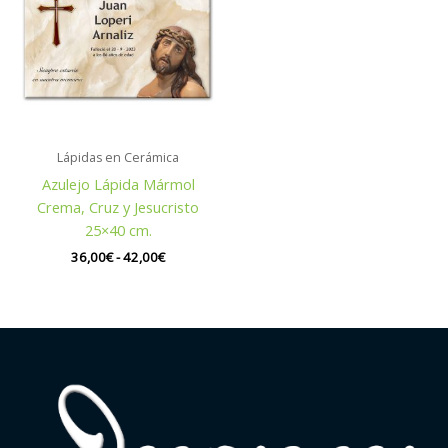
desde
36,00€
hasta
42,00€
Lápidas en Cerámica
Azulejo Lápida Mármol
Crema, Cruz y Jesucristo
25×40 cm.
36,00
€
-
42,00
€