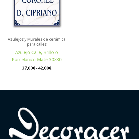
hasta
42,00€
Azulejos y Murales de cerámica
para calles
Azulejo Calle, Brillo ó
Porcelánico Mate 30×30
37,00
€
-
42,00
€