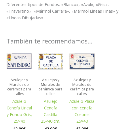
Diferentes tipos de Fondos: «Blanco», «Azul», «Gris»,
«Travertino», «Mármol Carrara», «Mármol Líneas Finas» y
«Líneas Dibujadas».
También te recomendamos…
Azulejos y
Azulejos y
Azulejos y
Murales de
Murales de
Murales de
cerámica para
cerámica para
cerámica para
calles
calles
calles
Azulejo
Azulejo
Azulejo Plaza
Cenefa Lineal
Cenefa
con cenefa
y Fondo Gris,
Castilla
Coronel
25×40
25×40 cm.
25×40
42,00
€
42,00
€
42,00
€